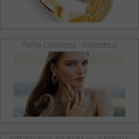
Firma Ciesielscy - Allezloto.pl