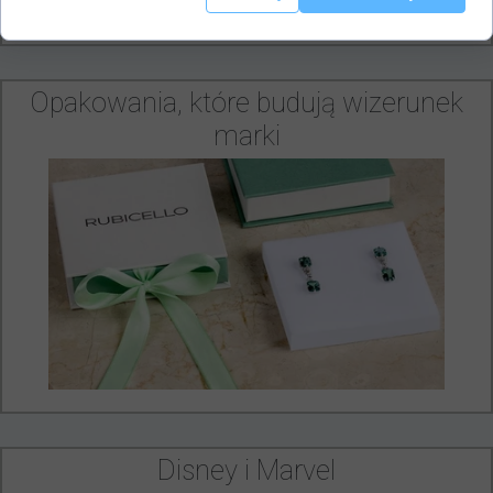
Opakowania, które budują wizerunek
marki
Disney i Marvel