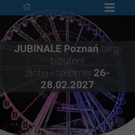
JUBINALE Poznań
targi
biżuterii
złotej i srebrnej
26-
28.02.2027