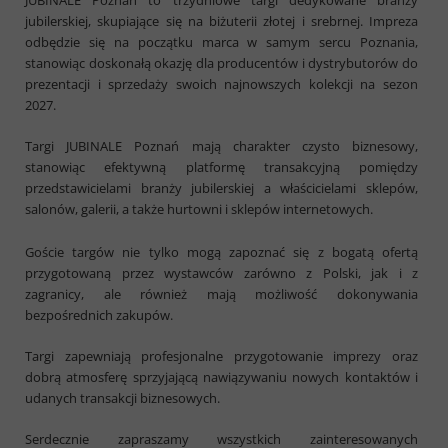
JUBINALE Poznań to trzydniowe targi dedykowane branży
jubilerskiej, skupiające się na biżuterii złotej i srebrnej. Impreza
odbędzie się na początku marca w samym sercu Poznania,
stanowiąc doskonałą okazję dla producentów i dystrybutorów do
prezentacji i sprzedaży swoich najnowszych kolekcji na sezon
2027.
Targi JUBINALE Poznań mają charakter czysto biznesowy,
stanowiąc efektywną platformę transakcyjną pomiędzy
przedstawicielami branży jubilerskiej a właścicielami sklepów,
salonów, galerii, a także hurtowni i sklepów internetowych.
Goście targów nie tylko mogą zapoznać się z bogatą ofertą
przygotowaną przez wystawców zarówno z Polski, jak i z
zagranicy, ale również mają możliwość dokonywania
bezpośrednich zakupów.
Targi zapewniają profesjonalne przygotowanie imprezy oraz
dobrą atmosferę sprzyjającą nawiązywaniu nowych kontaktów i
udanych transakcji biznesowych.
Serdecznie zapraszamy wszystkich zainteresowanych