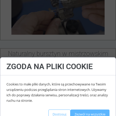
Naturalny bursztyn w mistrzowskim
wydaniu
ZGODA NA PLIKI COOKIE
Cookies to małe pliki danych, które są przechowywane na Twoim
urządzeniu podczas przeglądania stron internetowych. Używamy
ich do poprawy działania serwisu, personalizacji treści, oraz analizy
ruchu na stronie.
Dostosuj
Zezwól na wszystkie