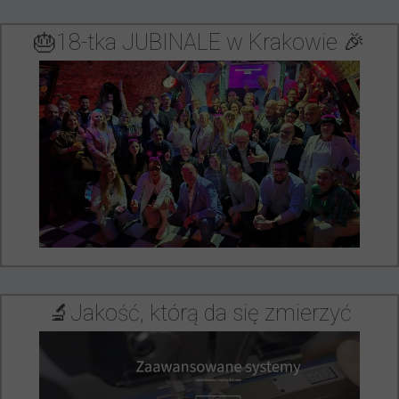
🎂18-tka JUBINALE w Krakowie 🎉
🔬Jakość, którą da się zmierzyć