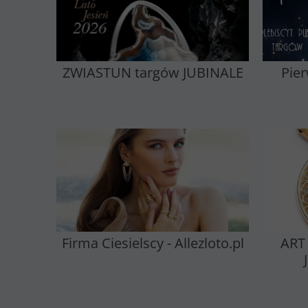
ZWIASTUN targów JUBINALE
Pie
Firma Ciesielscy - Allezloto.pl
ART