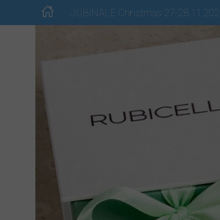
JUBINALE Christmas 27-28.11.20
Dla wystawców
Dla odwiedzających
Lista Wystawców