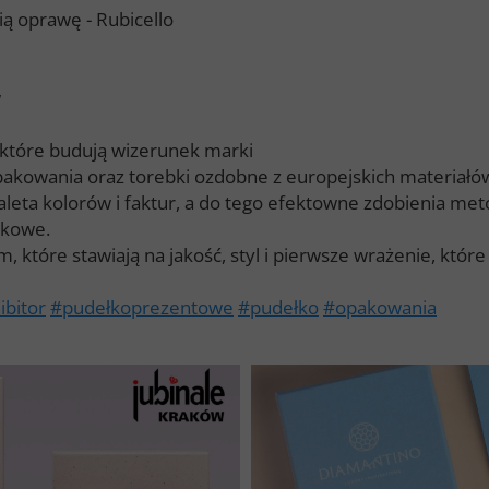
ią oprawę - Rubicello
w
które budują wizerunek marki
pakowania oraz torebki ozdobne z europejskich materiałó
eta kolorów i faktur, a do tego efektowne zdobienia met
tkowe.
, które stawiają na jakość, styl i pierwsze wrażenie, które
ibitor
#pudełkoprezentowe
#pudełko
#opakowania