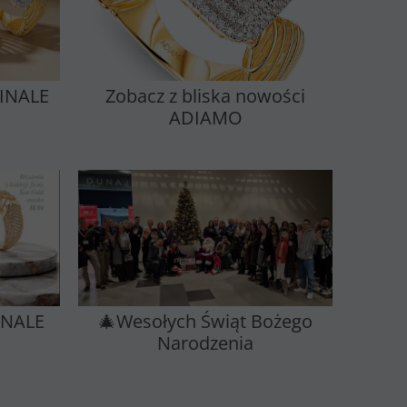
BINALE
Zobacz z bliska nowości
ADIAMO
INALE
🎄Wesołych Świąt Bożego
Narodzenia