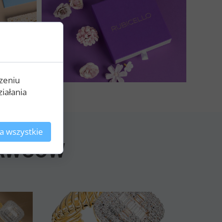
zeniu
iałania
a wszystkie
AWCÓW