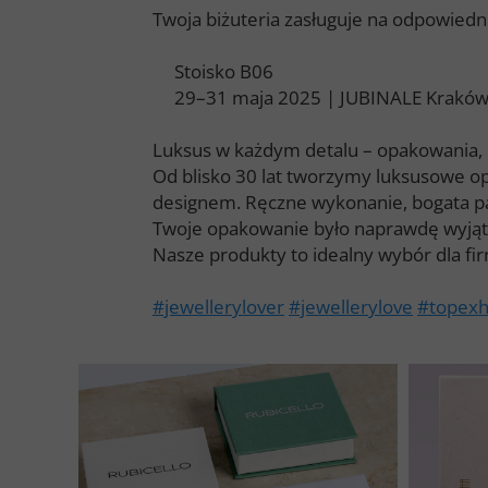
Twoja biżuteria zasługuje na odpowiedn
Stoisko B06
29–31 maja 2025 | JUBINALE Krakó
Luksus w każdym detalu – opakowania, 
Od blisko 30 lat tworzymy luksusowe o
designem. Ręczne wykonanie, bogata pal
Twoje opakowanie było naprawdę wyją
Nasze produkty to idealny wybór dla firm
#jewellerylover
#jewellerylove
#topexh