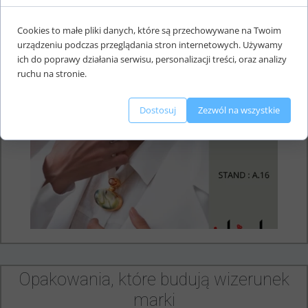
Cookies to małe pliki danych, które są przechowywane na Twoim
urządzeniu podczas przeglądania stron internetowych. Używamy
Naturalny bursztyn w mistrzowskim
ich do poprawy działania serwisu, personalizacji treści, oraz analizy
wydaniu
ruchu na stronie.
Dostosuj
Zezwól na wszystkie
Opakowania, które budują wizerunek
marki