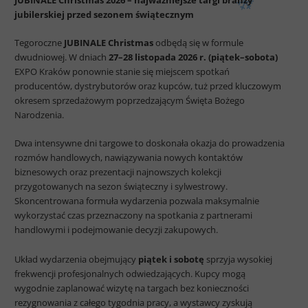
JUBINALE Christmas 2026 – najważniejsze targi branży
jubilerskiej przed sezonem świątecznym
Tegoroczne
JUBINALE Christmas
odbędą się w formule
dwudniowej. W dniach
27–28 listopada 2026 r. (piątek–sobota)
EXPO Kraków ponownie stanie się miejscem spotkań
producentów, dystrybutorów oraz kupców, tuż przed kluczowym
okresem sprzedażowym poprzedzającym Święta Bożego
Narodzenia.
Dwa intensywne dni targowe to doskonała okazja do prowadzenia
rozmów handlowych, nawiązywania nowych kontaktów
biznesowych oraz prezentacji najnowszych kolekcji
przygotowanych na sezon świąteczny i sylwestrowy.
Skoncentrowana formuła wydarzenia pozwala maksymalnie
wykorzystać czas przeznaczony na spotkania z partnerami
handlowymi i podejmowanie decyzji zakupowych.
Układ wydarzenia obejmujący
piątek i sobotę
sprzyja wysokiej
frekwencji profesjonalnych odwiedzających. Kupcy mogą
wygodnie zaplanować wizytę na targach bez konieczności
rezygnowania z całego tygodnia pracy, a wystawcy zyskują