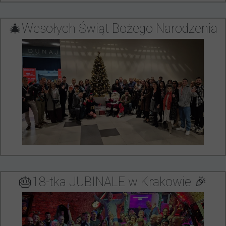
🎄Wesołych Świąt Bożego Narodzenia
🎂18-tka JUBINALE w Krakowie 🎉