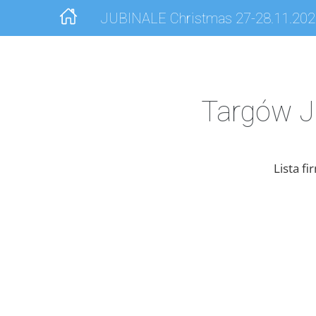
JUBINALE Christmas 27-28.11.20
Dla wystawców
Dla odwiedzających
Targów J
Lista Wystawców
Lista f