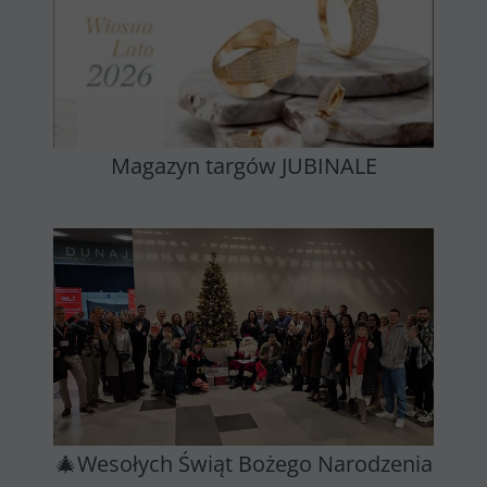
Magazyn targów JUBINALE
🎄Wesołych Świąt Bożego Narodzenia