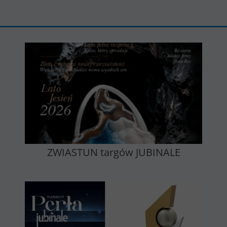
ZWIASTUN targów JUBINALE