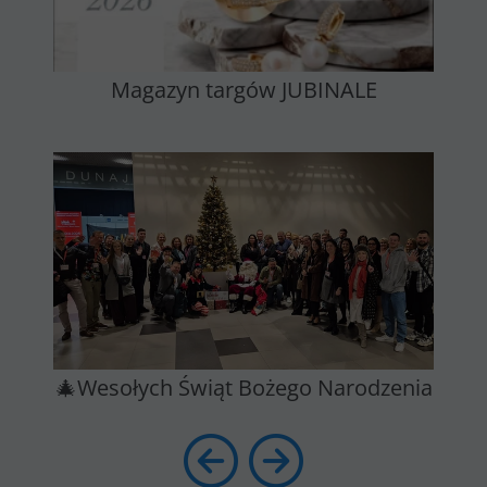
Magazyn targów JUBINALE
🎄Wesołych Świąt Bożego Narodzenia