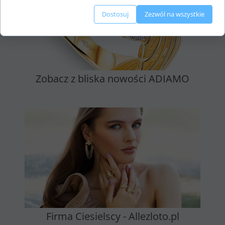
Dostosuj
Zezwól na wszystkie
Zobacz z bliska nowości ADIAMO
Firma Ciesielscy - Allezloto.pl