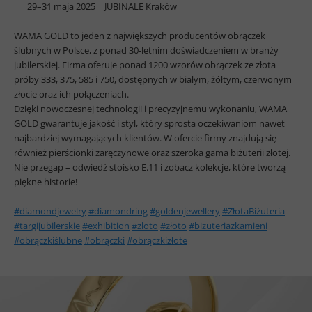
29–31 maja 2025 | JUBINALE Kraków
WAMA GOLD to jeden z największych producentów obrączek
ślubnych w Polsce, z ponad 30-letnim doświadczeniem w branży
jubilerskiej. Firma oferuje ponad 1200 wzorów obrączek ze złota
próby 333, 375, 585 i 750, dostępnych w białym, żółtym, czerwonym
złocie oraz ich połączeniach.
Dzięki nowoczesnej technologii i precyzyjnemu wykonaniu, WAMA
GOLD gwarantuje jakość i styl, który sprosta oczekiwaniom nawet
najbardziej wymagających klientów. W ofercie firmy znajdują się
również pierścionki zaręczynowe oraz szeroka gama biżuterii złotej.
Nie przegap – odwiedź stoisko E.11 i zobacz kolekcje, które tworzą
piękne historie!
#diamondjewelry
#diamondring
#goldenjewellery
#ZłotaBiżuteria
#targijubilerskie
#exhibition
#zloto
#złoto
#bizuteriazkamieni
#obrączkiślubne
#obrączki
#obrączkizłote