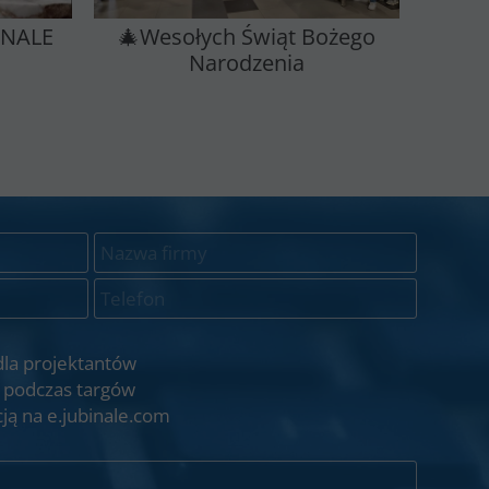
INALE
🎄Wesołych Świąt Bożego
Narodzenia
dla projektantów
 podczas targów
ją na e.jubinale.com