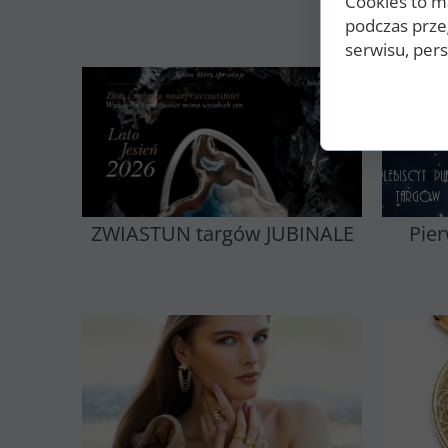
Cookies to m
podczas prze
serwisu, perso
ZWIASTUN targów JUBINALE
Pie