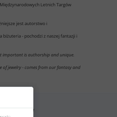
cji Międzynarodowych Letnich Targów
niejsze jest autorstwo i
biżuteria - pochodzi z naszej fantazji i
t important is authorship and unique.
ce of jewelry - comes from our fantasy and
AWCÓW