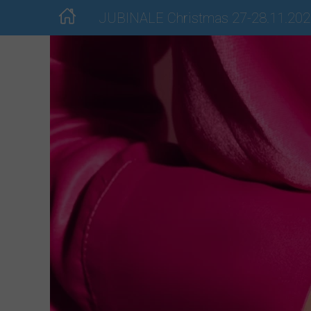
JUBINALE Christmas 27-28.11.20
Dla wystawców
Dla odwiedzających
Lista Wystawców