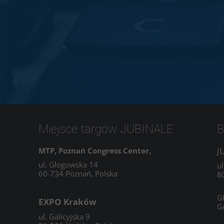
Miejsce targów JUBINALE
B
J
MTP, Poznań Congress Center,
ul. Głogowska 14
ul
60-734 Poznań, Polska
8
G
EXPO Kraków
G
ul. Galicyjska 9