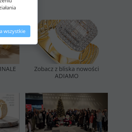
zeniu
iałania
a wszystkie
BINALE
Zobacz z bliska nowości
ADIAMO