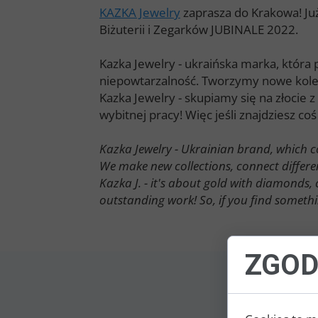
KAZKA Jewelry
zaprasza do Krakowa! Już
Biżuterii i Zegarków JUBINALE 2022.
Kazka Jewelry - ukraińska marka, która 
niepowtarzalność. Tworzymy nowe kolekc
Kazka Jewelry - skupiamy się na złocie z 
wybitnej pracy! Więc jeśli znajdziesz co
Kazka Jewelry - Ukrainian brand, which 
We make new collections, connect different
Kazka J. - it's about gold with diamonds,
outstanding work! So, if you find someth
ZGOD
INNE 