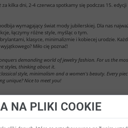
 za kilka dni, 2-4 czerwca spotkamy się podczas 15. edy
podbija wymagający świat mody jubilerskiej. Dla nas najważ
je, łączymy różne style, myśląc o tym.
brylantami, klasyce, minimalizmie i kobiecej urodzie. Każda 
ś wyjątkowego? Miło cię poznać!
conquers demanding world of jewelry fashion. For us the mos
 styles, thinking about it.
 classical style, minimalism and a women's beauty. Every pie
ing unique? Nice to meet you!
A NA PLIKI COOKIE
NEWSY
JUBINALE I
WYST