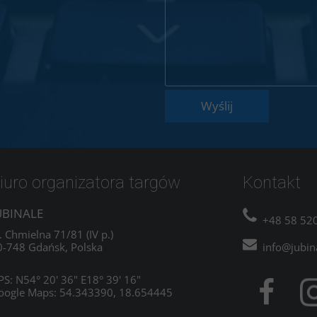
Wyślij
iuro organizatora targów
Kontakt
UBINALE
+48 58 520
. Chmielna 71/81 (IV p.)
0-748 Gdańsk, Polska
info@jubin
PS: N54° 20' 36" E18° 39' 16"
oogle Maps: 54.343390, 18.654445