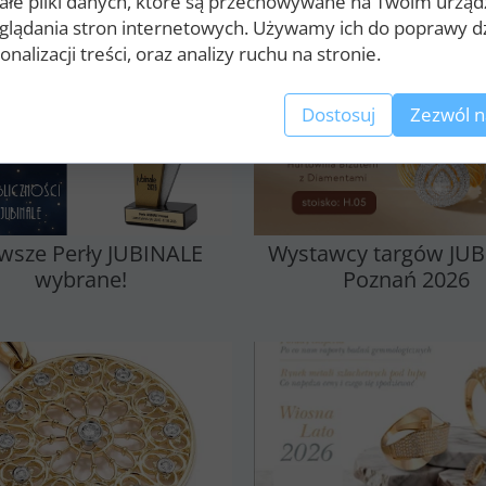
ałe pliki danych, które są przechowywane na Twoim urząd
glądania stron internetowych. Używamy ich do poprawy dz
nalizacji treści, oraz analizy ruchu na stronie.
Dostosuj
Zezwól n
rwsze Perły JUBINALE
Wystawcy targów JU
wybrane!
Poznań 2026