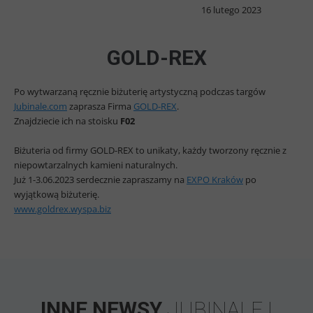
16 lutego 2023
GOLD-REX
Po wytwarzaną ręcznie biżuterię artystyczną podczas targów
Jubinale.com
zaprasza Firma
GOLD-REX
.
Znajdziecie ich na stoisku
F02
Biżuteria od firmy GOLD-REX to unikaty, każdy tworzony ręcznie z
niepowtarzalnych kamieni naturalnych.
Już 1-3.06.2023 serdecznie zapraszamy na
EXPO Kraków
po
wyjątkową biżuterię.
www.goldrex.wyspa.biz
INNE NEWSY
JUBINALE I