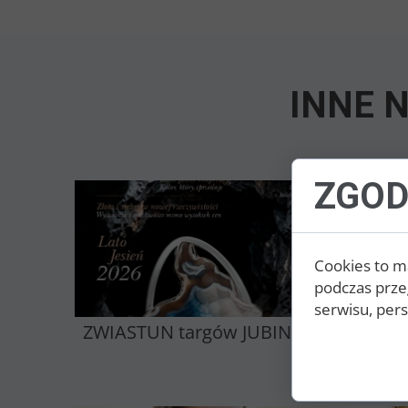
INNE 
ZGOD
Cookies to m
podczas prze
serwisu, perso
ZWIASTUN targów JUBINALE
Pie