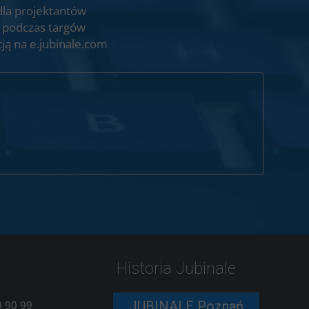
dla projektantów
 podczas targów
ją na e.jubinale.com
Historia Jubinale
 90 99
JUBINALE Poznań