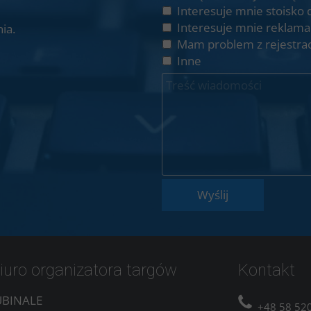
Interesuje mnie stoisko 
Interesuje mnie reklama
ia.
Mam problem z rejestrac
Inne
Wyślij
iuro organizatora targów
Kontakt
UBINALE
+48 58 520