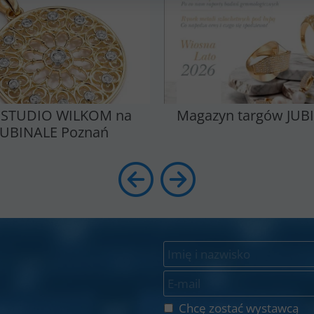
 STUDIO WILKOM na
Magazyn targów JUB
JUBINALE Poznań
Chcę zostać wystawcą