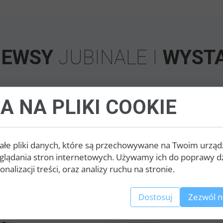
NEWSY
JUBINALE I
WYST
A NA PLIKI COOKIE
ałe pliki danych, które są przechowywane na Twoim urząd
glądania stron internetowych. Używamy ich do poprawy dz
nalizacji treści, oraz analizy ruchu na stronie.
rwsze Perły JUBINALE
Wystawcy targów JU
wybrane!
Poznań 2026
Dostosuj
Zezwól n