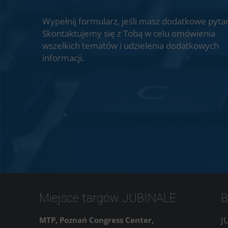
Wypełnij formularz, jeśli masz dodatkowe pytan
Skontaktujemy się z Tobą w celu omówienia
wszelkich tematów i udzielenia dodatkowych
informacji.
Miejsce targów JUBINALE
B
J
MTP, Poznań Congress Center,