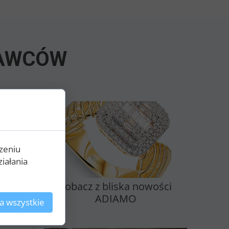
AWCÓW
zeniu
iałania
BINALE
Zobacz z bliska nowości
ADIAMO
a wszystkie