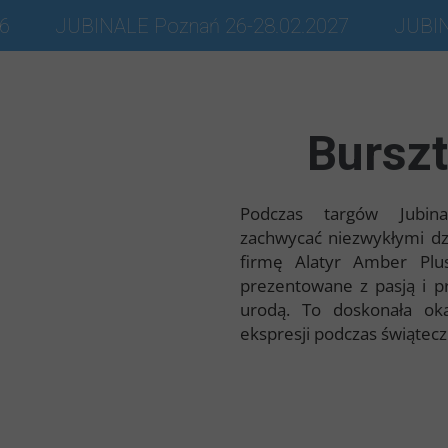
26
JUBINALE Poznań 26-28.02.2027
JUBIN
Bursz
Podczas targów Jubi
zachwycać niezwykłymi d
firmę Alatyr Amber Plu
prezentowane z pasją i p
urodą. To doskonała oka
ekspresji podczas świątec