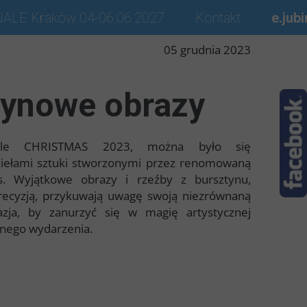
ALE Kraków 04-06.06.2027
Kontakt
e.jubi
05 grudnia 2023
tynowe obrazy
nale CHRISTMAS 2023, można było się
ziełami sztuki stworzonymi przez renomowaną
s. Wyjątkowe obrazy i rzeźby z bursztynu,
recyzją, przykuwają uwagę swoją niezrównaną
zja, by zanurzyć się w magię artystycznej
znego wydarzenia.