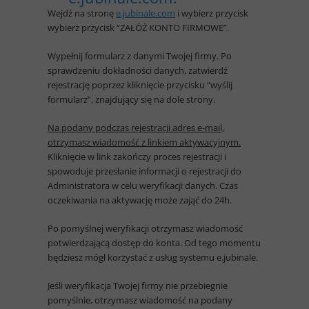
Wejdź na stronę
e.jubinale.com
i wybierz przycisk
wybierz przycisk “ZAŁÓŻ KONTO FIRMOWE”.
Wypełnij formularz z danymi Twojej firmy. Po
sprawdzeniu dokładności danych, zatwierdź
rejestrację poprzez kliknięcie przycisku “wyślij
formularz”, znajdujący się na dole strony.
Na podany podczas rejestracji adres e-mail,
otrzymasz wiadomość z linkiem aktywacyjnym.
Kliknięcie w link zakończy proces rejestracji i
spowoduje przesłanie informacji o rejestracji do
Administratora w celu weryfikacji danych. Czas
oczekiwania na aktywację może zająć do 24h.
Po pomyślnej weryfikacji otrzymasz wiadomość
potwierdzającą dostęp do konta. Od tego momentu
będziesz mógł korzystać z usług systemu e.jubinale.
Jeśli weryfikacja Twojej firmy nie przebiegnie
pomyślnie, otrzymasz wiadomość na podany