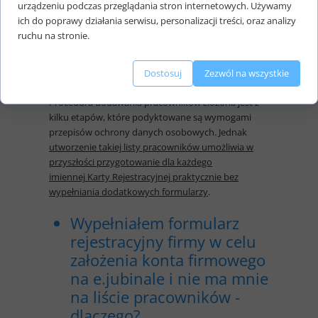
urządzeniu podczas przeglądania stron internetowych. Używamy
Rejestracyjną. Jeżeli nikogo nie masz na liście albo
ich do poprawy działania serwisu, personalizacji treści, oraz analizy
chcesz dodać dodatkowego pracownika - musisz
ruchu na stronie.
przejść procedurę dodawania kolejnej osoby. W tym
celu naciśnij zielony przycisk " + dodaj pracownika" i
postępuj zgodnie z kolejnymi informacjami.
Dostosuj
Zezwól na wszystkie
Procedura dodawania pracowników złożona jest z
kilku etapów, które podyktowane są wymogami
przepisów ochrony danych osobowych. Jednak
utworzenie takiej listy pracowników umożliwia w
przyszłości przygotowanie dla każdego
imiennej Karty Rejestracyjnej praktycznie bez
wypełniania dodatkowych formularzy
.
Wypełniałem formularz
rejestracyjny firmy w celu
założenia konta firmowego
na e.jubinale i nie ma mnie
na liście pracowników -
dlaczego?