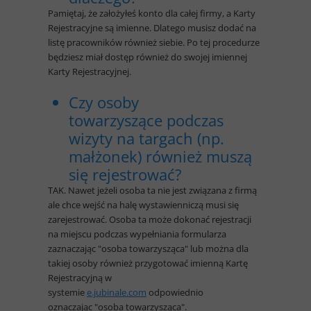
Pamiętaj, że założyłeś konto dla całej firmy, a Karty
Rejestracyjne są imienne. Dlatego musisz dodać na
listę pracowników również siebie. Po tej procedurze
będziesz miał dostęp również do swojej imiennej
Karty Rejestracyjnej.
Czy osoby
towarzyszące podczas
wizyty na targach (np.
małżonek) również muszą
się rejestrować?
TAK. Nawet jeżeli osoba ta nie jest związana z firmą
ale chce wejść na halę wystawienniczą musi się
zarejestrować. Osoba ta może dokonać rejestracji
na miejscu podczas wypełniania formularza
zaznaczając "osoba towarzysząca" lub można dla
takiej osoby również przygotować imienną Kartę
Rejestracyjną w
systemie
e.jubinale.com
odpowiednio
oznaczając "osoba towarzysząca".