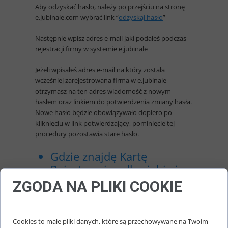
Aby odzyskać hasło, należy po przejściu na stronę
e.jubinale.com wybrać link “
odzyskaj hasło
”
Następnie wpisz adres e-mail jaki podałeś podczas
rejestracji firmy w systemie e.jubinale
Jeżeli wpisałeś adres e-mail na który została
wcześniej zarejestrowana firma w e.jubinale
otrzymasz na ten adres wiadomość z nowym
hasłem oraz linkiem do potwierdzenia zmiany hasła.
Nowe hasło będzie obowiązywało dopiero po
kliknięciu w link potwierdzający, pominięcie tej
procedury pozostawia stare hasło.
Gdzie znajdę Kartę
Rejestracyjną dla siebie i
innych pracowników?
ZGODA NA PLIKI COOKIE
Po zalogowaniu do
e.jubinale.com
przejdź kolejno
do zakładki "Informacje ogólne / Lista
pracowników". Jeżeli masz już listę osób, to każdej z
Cookies to małe pliki danych, które są przechowywane na Twoim
nich możesz wydrukować imienną Kartę