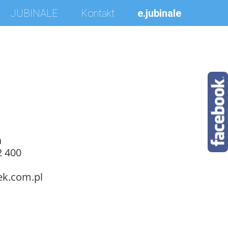
JUBINALE
Kontakt
e.jubinale
10 August 2022
a
2 400
k.com.pl