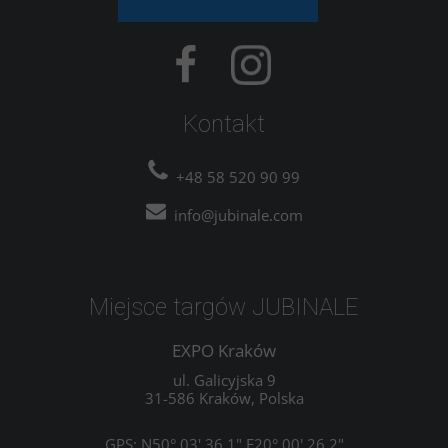
Kontakt
+48 58 520 90 99
info@jubinale.com
Miejsce targów JUBINALE
EXPO Kraków
ul. Galicyjska 9
31-586 Kraków, Polska
GPS: N50° 03' 36.1" E20° 00' 26.2"