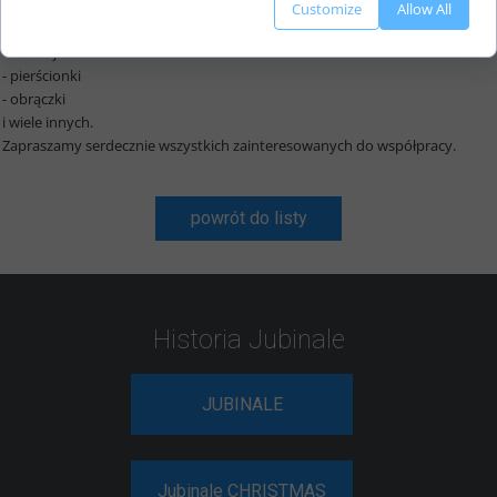
- zawieszki
Customize
Allow All
- broszki
- dewocjonalia
- pierścionki
- obrączki
i wiele innych.
Zapraszamy serdecznie wszystkich zainteresowanych do współpracy.
powrót do listy
Historia Jubinale
JUBINALE
Jubinale CHRISTMAS