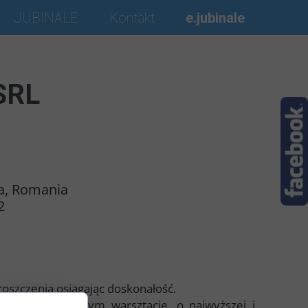
JUBINALE
Kontakt
e.jubinale
SRL
11 August 2022
la, Romania
2
oszczenia osiągając doskonałość.
ukowane w naszym warsztacie, o najwyższej i