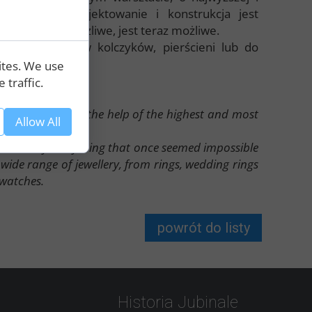
owacja jest projektowanie i konstrukcja jest
wało się niemożliwe, jest teraz możliwe.
od pierścionków kolczyków, pierścieni lub do
zy zegarki.
ites. We use
 traffic.
e perfection.
 workshop, with the help of the highest and most
Allow All
That's why everything that once seemed impossible
de range of jewellery, from rings, wedding rings
 watches.
powrót do listy
Historia Jubinale