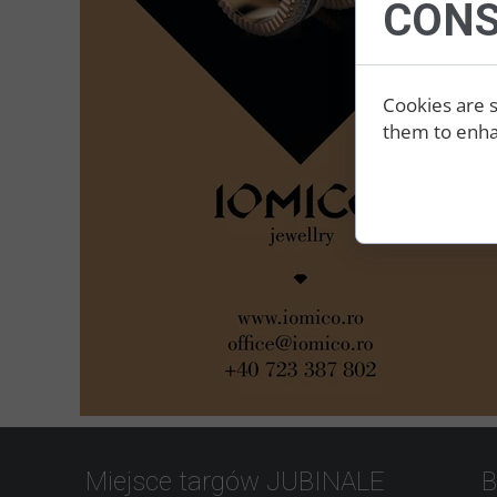
CONS
Cookies are s
them to enhan
Miejsce targów JUBINALE
B