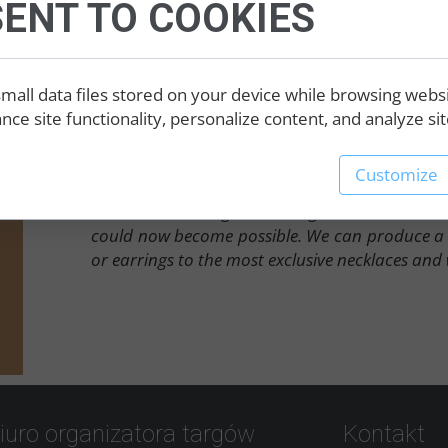
ENT TO COOKIES
wyjątkowej technologii - 3D Printing. Inn
innowacyjny. Dlatego wszystko, co kiedyś wyda
Produkujemy szeroki asortyment biżuterii, 
najbardziej ekskluzywnych modeli naszyjniki c
mall data files stored on your device while browsing webs
ce site functionality, personalize content, and analyze site
IOMICO's jewels are unique, reaching an enviabl
All jewellery are designed and made in our own
Customize
remarkable technology - 3D Printing.
Innovation is design and design is innovation. 
could now become possible. We can produce a wi
or earrings to the most exclusive necklaces and
iuro organizatora targów
Kontakt