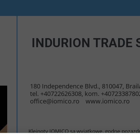
INDURION TRADE 
180 Independence Blvd., 810047, Brai
tel. +40722626308, kom. +4072338780
office@iomico.ro www.iomico.ro
Klejnoty IOMICO są wyjątkowe, godne pozazdr
Wszystkie klejnoty są projektowane i prod