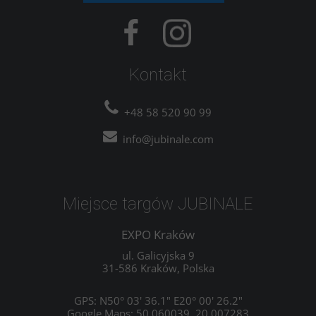
Kontakt
+48 58 520 90 99
info@jubinale.com
Miejsce targów JUBINALE
EXPO Kraków
ul. Galicyjska 9
31-586 Kraków, Polska
GPS: N50° 03' 36.1" E20° 00' 26.2"
Google Maps: 50.060039, 20.007283