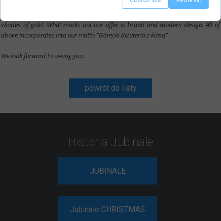
diamonds and gemstones. What is new in our offer, are make-to-order gold
products with synthetic stones, which we produce in 585 and 333 gold in three
shades of gold. What marks out our offer is broad and modern design. All of
above incorporates into our motto ”Górecki Biżuteria z klasą”
We look forward to seeing you.
powrót do listy
Historia Jubinale
JUBINALE
Jubinale CHRISTMAS