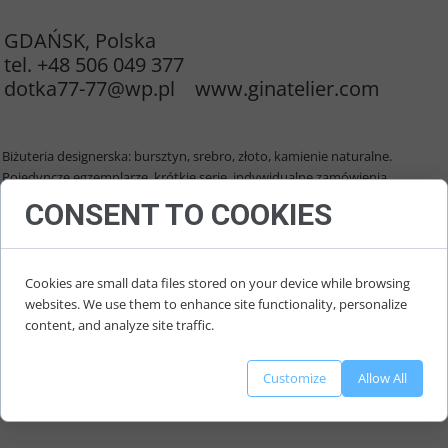
09 August 2022
GDAŃSK, Polska
tel. +48 506 049 377
dotka77-77@wp.pl www.ginatelier.com
Biżuteria designerska: bursztyn, srebro, złoto, kamienie naturalne.
Pojedyncze egzemplarze, krótkie serie, indywidualne zamówienia.
CONSENT TO COOKIES
Designer s jewellery: amber, silver, gold, precious stones.
Unique items, limited series, designs tailor-made to individual needs.
Cookies are small data files stored on your device while browsing
websites. We use them to enhance site functionality, personalize
content, and analyze site traffic.
Customize
Allow All