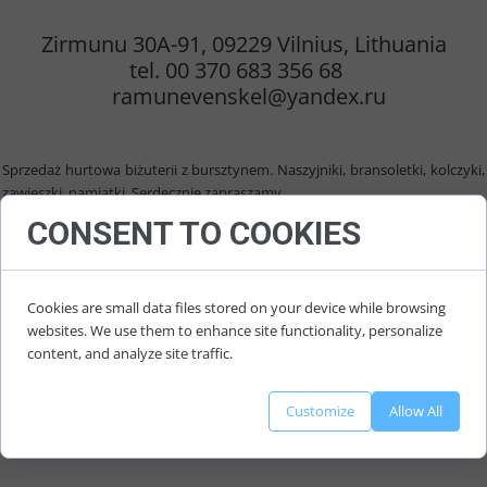
13 June 2023
Zirmunu 30A-91, 09229 Vilnius, Lithuania
tel. 00 370 683 356 68
ramunevenskel@yandex.ru
Sprzedaż hurtowa biżuterii z bursztynem. Naszyjniki, bransoletki, kolczyki,
zawieszki, pamiątki. Serdecznie zapraszamy.
CONSENT TO COOKIES
Wholesale amber jewelry. Necklaces, bracelets, earrings, pendants,
souvenirs. You are cordially invited.
Cookies are small data files stored on your device while browsing
websites. We use them to enhance site functionality, personalize
content, and analyze site traffic.
Customize
Allow All