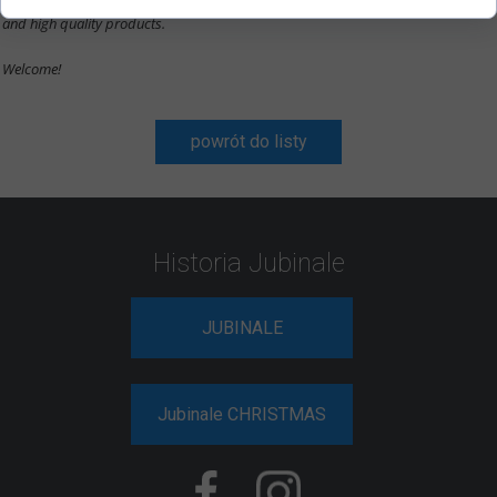
We offer the world’s highest standards of customer service, loyal cooperation
and high quality products.
Welcome!
powrót do listy
Historia Jubinale
JUBINALE
Jubinale CHRISTMAS